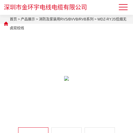
深圳市金环宇电线电缆有限公司
首页
>
产品展示
>
消防及家装用RVS/BVVB/RVB系列
>
WDZ-RYJS低烟无
卤双绞线