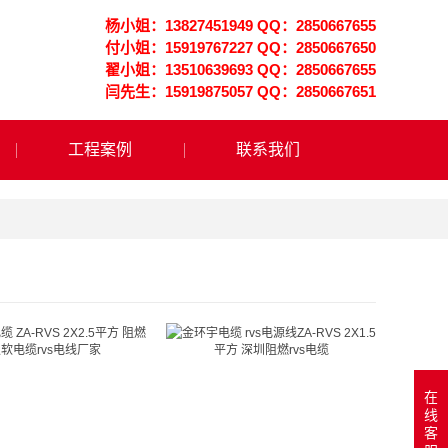
杨小姐：13827451949 QQ：2850667655
付小姐：15919767227 QQ：2850667650
翟小姐：13510639693 QQ：2850667655
闫先生：15919875057 QQ：2850667651
工程案例
联系我们
在
线
客