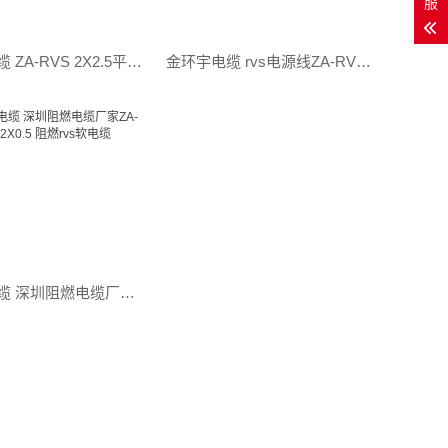
服
金环宇电缆 ZA-RVS 2X2.5平方 阻燃a级软电缆rvs电线厂家
金环宇电缆 rvs电源线ZA-RVS 2X1.5平方 深圳阻燃rvs电缆
金环宇电缆 深圳阻燃电缆厂家ZA-RVS 2X0.5 阻燃rvs软电缆