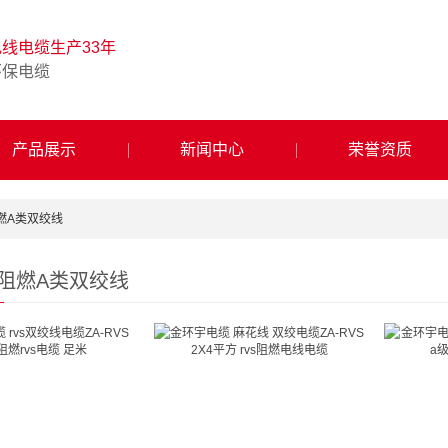
电线电缆生产33年
环保电缆
产品展示
新闻中心
荣誉资质
阻燃A类双绞线
VS阻燃A类双绞线