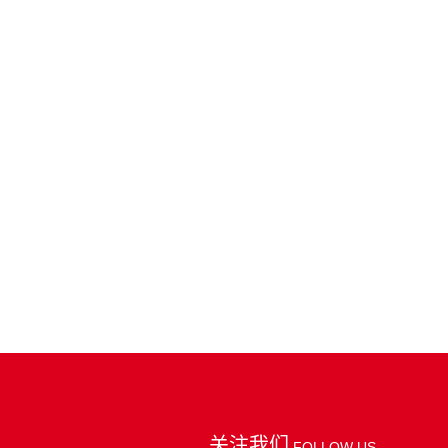
关注我们
FOLLOW US